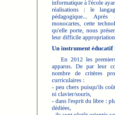
informatique à l'école aya
réalisations : le lang
pédagogique... Après 
monocartes, cette technol
qu'elle porte, nous prése
leur difficile appropriatio
Un instrument éducatif
En 2012 les premier
apparus. De par leur con
nombre de critères pro
curriculaires :
- peu chers puisqu'ils coû
ni clavier/souris,
- dans l'esprit du libre : p
dédiées,
- ils sont plutôt orientés v