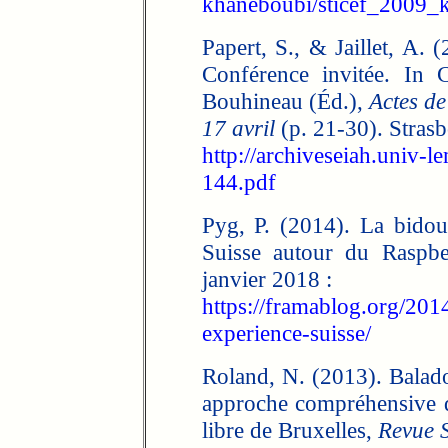
khaneboubi/sticef_2009_
Papert, S., & Jaillet, A.
Conférence invitée. In
Bouhineau (Éd.),
Actes de
17 avril
(p. 21-30). Stras
http://archiveseiah.univ
144.pdf
Pyg, P. (2014). La bidouil
Suisse autour du Raspbe
janvier 2018 :
https://framablog.org/2014
experience-suisse/
Roland, N. (2013). Balado
approche compréhensive de
libre de Bruxelles,
Revue 