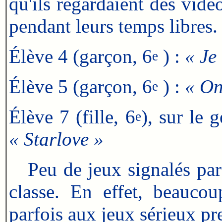
qu'ils regardaient des vidé
pendant leurs temps libres.
Élève 4 (garçon, 6
) :
« Je
e
Élève 5 (garçon, 6
) :
« On
e
Élève 7 (fille, 6
), sur le 
e
« Starlove »
Peu de jeux signalés par l
classe. En effet, beaucou
parfois aux jeux sérieux pre