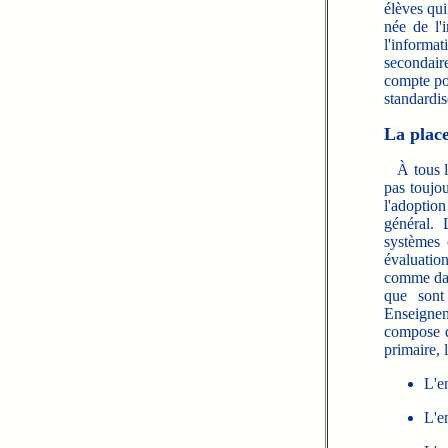
élèves qui
née de l'
l'informa
secondair
compte po
standardis
La place
À tous les
pas toujo
l'adoption
général. 
systèmes 
évaluatio
comme dans
que sont
Enseignem
compose de
primaire, 
L'e
L'e