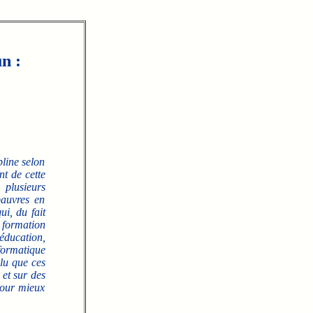
n :
line selon
t de cette
 plusieurs
pauvres en
ui, du fait
 formation
'éducation,
nformatique
lu que ces
 et sur des
pour mieux