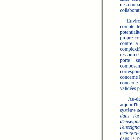
des connai
collaborat
Environ 
compte le
potential
propre co
contre la
complexifi
ressource
porte s
composant
correspon
concerne l
concerne 
validées p
Au-delà d
aujourd'h
système s
dans l'a
d'enseign
l'enseign
pédagogi
dans la p