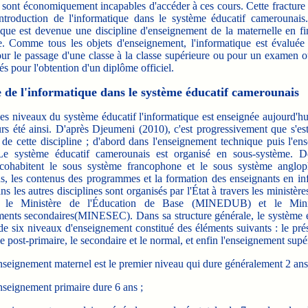
 sont économiquement incapables d'accéder à ces cours. Cette fracture 
introduction de l'informatique dans le système éducatif camerounais.
tique est devenue une discipline d'enseignement de la maternelle en fi
e. Comme tous les objets d'enseignement, l'informatique est évaluée 
ur le passage d'une classe à la classe supérieure ou pour un examen ou
és pour l'obtention d'un diplôme officiel.
 de l'informatique dans le système éducatif camerounais
 niveaux du système éducatif l'informatique est enseignée aujourd'hui
urs été ainsi. D'après Djeumeni (2010), c'est progressivement que s'es
 de cette discipline ; d'abord dans l'enseignement technique puis l'e
Le système éducatif camerounais est organisé en sous-système. 
cohabitent le sous système francophone et le sous système anglo
ns, les contenus des programmes et la formation des enseignants en in
 les autres disciplines sont organisés par l'État à travers les ministères
 le Ministère de l'Éducation de Base (MINEDUB) et le Mini
ents secondaires(MINESEC). Dans sa structure générale, le système é
 six niveaux d'enseignement constitué des éléments suivants : le prés
le post-primaire, le secondaire et le normal, et enfin l'enseignement supé
nseignement maternel est le premier niveau qui dure généralement 2 ans
nseignement primaire dure 6 ans ;