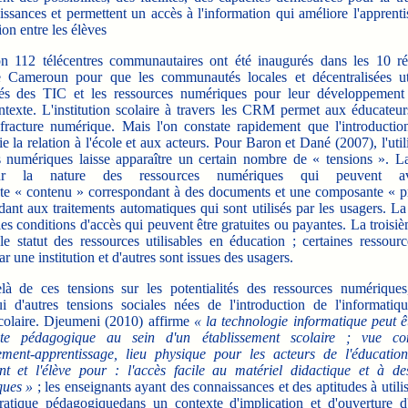
ssances et permettent un accès à l'information qui améliore l'apprenti
ion entre les élèves
112 télécentres communautaires ont été inaugurés dans les 10 ré
 Cameroun pour que les communautés locales et décentralisées uti
ités des TIC et les ressources numériques pour leur développement
ntexte. L'institution scolaire à travers les CRM permet aux éducateurs
 fracture numérique. Mais l'on constate rapidement que l'introducti
e la relation à l'école et aux acteurs. Pour Baron et Dané (2007), l'util
s numériques laisse apparaître un certain nombre de « tensions ». L
ur la nature des ressources numériques qui peuvent a
e « contenu » correspondant à des documents et une composante « p
dant aux traitements automatiques qui sont utilisés par les usagers. L
es conditions d'accès qui peuvent être gratuites ou payantes. La troisi
le statut des ressources utilisables en éducation ; certaines ressourc
ar une institution et d'autres sont issues des usagers.
e ces tensions sur les potentialités des ressources numériques,
ui d'autres tensions sociales nées de l'introduction de l'informatiq
colaire. Djeumeni (2010) affirme
« la technologie informatique peut êt
cte pédagogique au sein d'un établissement scolaire ; vue c
ement-apprentissage, lieu physique pour les acteurs de l'éducatio
ant et l'élève pour : l'accès facile au matériel didactique et à des
ques »
; les enseignants ayant des connaissances et des aptitudes à utili
ratique pédagogiquedans un contexte d'implication et d'ouverture d'