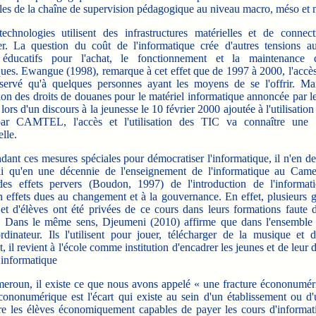
les de la chaîne de supervision pédagogique au niveau macro, méso et 
ologies utilisent des infrastructures matérielles et de connect
er. La question du coût de l'informatique crée d'autres tensions a
 éducatifs pour l'achat, le fonctionnement et la maintenance d
ues. Ewangue (1998), remarque à cet effet que de 1997 à 2000, l'accès
éservé qu'à quelques personnes ayant les moyens de se l'offrir. Ma
ion des droits de douanes pour le matériel informatique annoncée par l
lors d'un discours à la jeunesse le 10 février 2000 ajoutée à l'utilisation 
par CAMTEL, l'accès et l'utilisation des TIC va connaître une c
lle.
ant ces mesures spéciales pour démocratiser l'informatique, il n'en d
i qu'en une décennie de l'enseignement de l'informatique au Came
des effets pervers (Boudon, 1997) de l'introduction de l'informat
n effets dues au changement et à la gouvernance. En effet, plusieurs 
s et d'élèves ont été privées de ce cours dans leurs formations faute
s. Dans le même sens, Djeumeni (2010) affirme que dans l'ensemble 
rdinateur. Ils l'utilisent pour jouer, télécharger de la musique et d
 il revient à l'école comme institution d'encadrer les jeunes et de leur
 informatique
un, il existe ce que nous avons appelé « une fracture écononumér
écononumérique est l'écart qui existe au sein d'un établissement ou 
tre les élèves économiquement capables de payer les cours d'informati