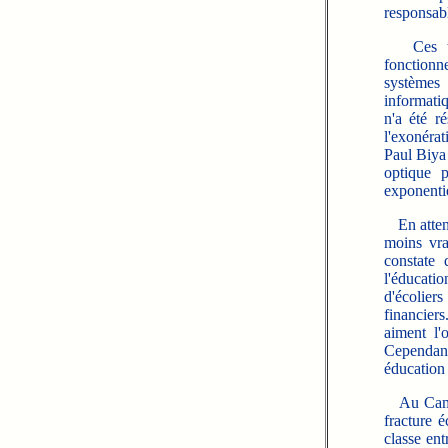
responsab
Ces techn
fonctionn
systèmes
informatiq
n'a été r
l'exonérat
Paul Biya 
optique 
exponentie
En attend
moins vra
constate 
l'éducatio
d'écolier
financier
aiment l'o
Cependant,
éducation
Au Camero
fracture 
classe en