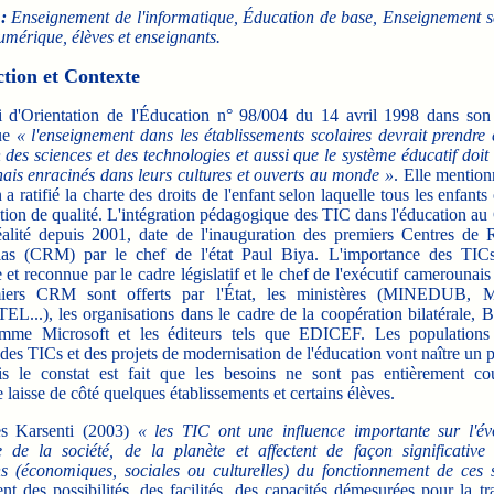
:
Enseignement de l'informatique, Éducation de base, Enseignement s
umérique, élèves et enseignants.
tion et Contexte
Orientation de l'Éducation n° 98/004 du 14 avril 1998 dans son 
ue
« l'enseignement dans les établissements scolaires devrait prendre
n des sciences et des technologies et aussi que le système éducatif doit
is enracinés dans leurs cultures et ouverts au monde »
. Elle mention
 ratifié la charte des droits de l'enfant selon laquelle tous les enfants 
tion de qualité. L'intégration pédagogique des TIC dans l'éducation a
éalité depuis 2001, date de l'inauguration des premiers Centres de 
as (CRM) par le chef de l'état Paul Biya. L'importance des TICs
et reconnue par le cadre législatif et le chef de l'exécutif camerounai
iers CRM sont offerts par l'État, les ministères (MINEDUB,
...), les organisations dans le cadre de la coopération bilatérale, B
mme Microsoft et les éditeurs tels que EDICEF. Les populations
des TICs et des projets de modernisation de l'éducation vont naître un 
s le constat est fait que les besoins ne sont pas entièrement co
 laisse de côté quelques établissements et certains élèves.
 Karsenti (2003)
« les TIC ont une influence importante sur l'év
e de la société, de la planète et affectent de façon significative 
s (économiques, sociales ou culturelles) du fonctionnement de ces s
ent des possibilités, des facilités, des capacités démesurées pour la t