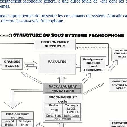
nseignement secondaire général a une durée totale de 7ans dans les 
tèmes.
 ci-après permet de présenter les constituants du système éducatif c
concerne le sous-cycle francophone.