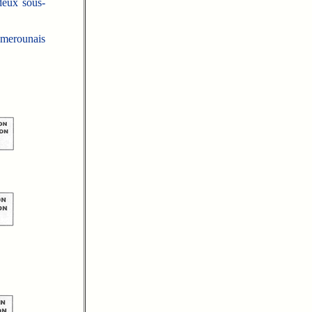
deux sous-
amerounais