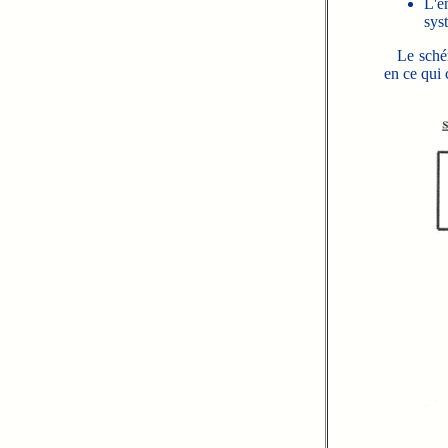
L'e
sys
Le schéma
en ce qui 