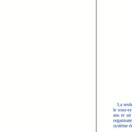
La seule 
le sous-s
ans et un
organisat
système édu