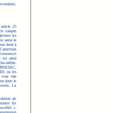
econdaire,
article 25
 en compte
 former les
ne aussi le
ont droit à
u Cameroun
Ressources
 est ainsi
s lui-même.
 MINESEC,
ID, ou les
 vont vite
peu dans le
uverts. La
olution de
toutes les
ociétés »
.
ransmission