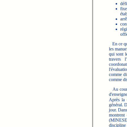
défi
fix
étab
arr
cont
rég
offi
En ce qui 
les manuel
qui sont 
travers 
coordonate
l'évaluati
comme disc
comme disc
Au cours 
d'enseigne
Après la 
général. D
jour. Dans
montrent 
(MINESEC,
disciplin