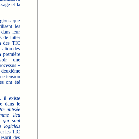
ssage et la
gions que
lisent les
 dans leur
 de lutter
on des TIC
isation des
a première
voir une
rocessus »
a deuxième
ème tension
es ont été
 il existe
ue dans le
re utilisée
omme lieu
n qui sont
 logiciels
ser les TIC
esprit des