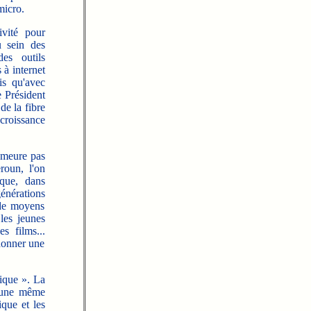
micro.
ivité pour
u sein des
es outils
 à internet
is qu'avec
e Président
de la fibre
roissance
emeure pas
roun, l'on
ique, dans
générations
 de moyens
les jeunes
es films...
 donner une
ique ». La
d'une même
que et les