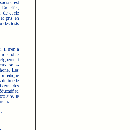
sociale est
 En effet,
n de cycle
et pris en
 des tests
. Il n'en a
t répandue
nseignement
Deux sous-
phone. Les
formatique
 de tutelle
stère des
ducatif se
colaire, le
rieur.
 ;