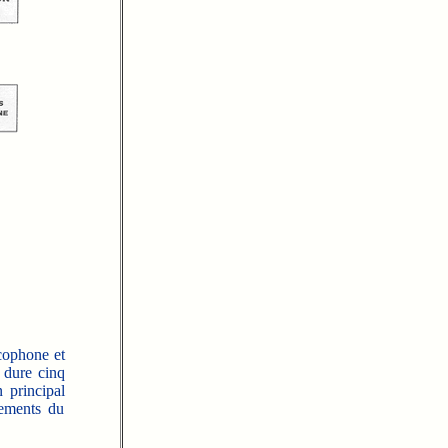
cophone et
 dure cinq
 principal
rements du