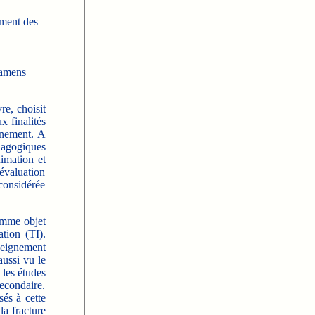
ement des
xamens
re, choisit
x finalités
gnement. A
agogiques
nimation et
'évaluation
 considérée
omme objet
ation (TI).
seignement
aussi vu le
 les études
econdaire.
és à cette
a fracture