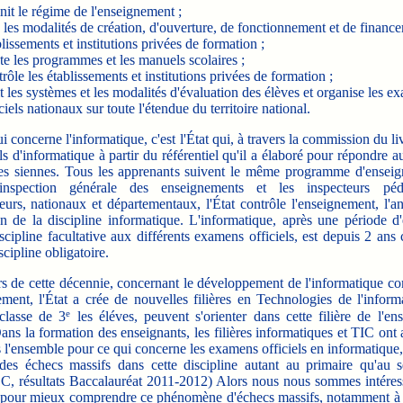
nit le régime de l'enseignement ;
e les modalités de création, d'ouverture, de fonctionnement et de financ
lissements et institutions privées de formation ;
ête les programmes et les manuels scolaires ;
rôle les établissements et institutions privées de formation ;
it les systèmes et les modalités d'évaluation des élèves et organise les e
ciels nationaux sur toute l'étendue du territoire national.
concerne l'informatique, c'est l'État qui, à travers la commission du liv
s d'informatique à partir du référentiel qu'il a élaboré pour répondre au
les siennes. Tous les apprenants suivent le même programme d'ensei
l'inspection générale des enseignements et les inspecteurs péd
urs, nationaux et départementaux, l'État contrôle l'enseignement, l'a
on de la discipline informatique. L'informatique, après une période d
ipline facultative aux différents examens officiels, est depuis 2 ans
ipline obligatoire.
de cette décennie, concernant le développement de l'informatique c
ment, l'État a crée de nouvelles filières en Technologies de l'inform
e
classe de 3
les éléves, peuvent s'orienter dans cette filière de l'en
ans la formation des enseignants, les filières informatiques et TIC ont 
 l'ensemble pour ce qui concerne les examens officiels en informatique,
des échecs massifs dans cette discipline autant au primaire qu'au s
 résultats Baccalauréat 2011-2012) Alors nous nous sommes intéress
e pour mieux comprendre ce phénomène d'échecs massifs, notamment à l