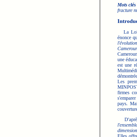
Mots clés 
fracture n
Introduc
La Loi d'
énonce q
l'évolutio
Camerouna
Cameroun a
une éduca
est une r
Multimédi
démontrée 
Les prem
MINPOSTEL
firmes co
s'emparer 
pays. Mai
couverture
D'après
l'ensembl
dimension
Elles offr