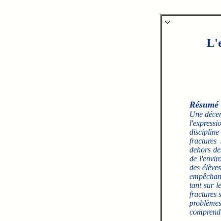
L'
Résumé
Une décen
l'express
disciplin
fractures
dehors des
de l'envi
des élèves
empêchant 
tant sur 
fractures 
problèmes
comprendr