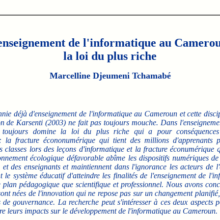
enseignement de l'informatique au Camerou
la loi du plus riche
Marcelline Djeumeni Tchamabé
nie déjà d'enseignement de l'informatique au Cameroun et cette discip
ion de Karsenti (2003) ne fait pas toujours mouche. Dans l'enseignemen
e toujours domine la loi du plus riche qui a pour conséquences
 : la fracture écononumérique qui tient des millions d'apprenants 
 classes lors des leçons d'informatique et la fracture éconumérique q
ronnement écologique défavorable abîme les dispositifs numériques de
 et des enseignants et maintiennent dans l'ignorance les acteurs de l
le système éducatif d'atteindre les finalités de l'enseignement de l'i
le plan pédagogique que scientifique et professionnel. Nous avons conc
sont nées de l'innovation qui ne repose pas sur un changement planifié,
 de gouvernance. La recherche peut s'intéresser à ces deux aspects 
e leurs impacts sur le développement de l'informatique au Cameroun.