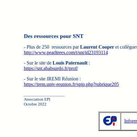
Des ressources pour SNT
- Plus de 250 ressources par
Laurent Cooper
et collègues
http://www.pearltrees.com/t/snt/id23193114
- Sur le site de
Louis Paternault
:
https://snt.ababsurdo.fr/prof/
- Sur le site IREMI Réunion :
https://irem.univ-reunion.fr/spip.php?rubrique205
___________________
Association EPI
Octobre 2022
Inform