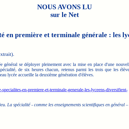
NOUS AVONS LU
sur le Net
é en première et terminale générale : les lyc
trait).
 général se déployer pleinement avec la mise en place d'une nouvel
cialité, de six heures chacun, retenus parmi les trois que les élèv
eau lycée accueille la deuxième génération d'élèves.
pecialites-en-premiere-et-terminale-generale-les-lyceens-diversifient-
lieu. La spécialité - comme les enseignements scientifiques en général –