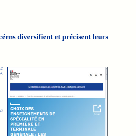
éens diversifient et précisent leurs
le
es
 a