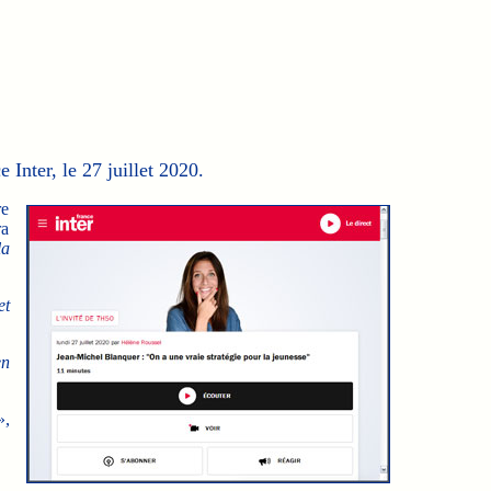
Inter, le 27 juillet 2020.
re
ra
la
et
en
»,