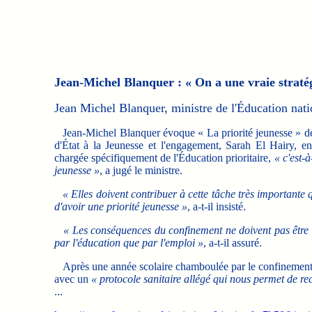
Jean-Michel Blanquer : « On a une vraie stratég
Jean Michel Blanquer, ministre de l'Éducation natio
Jean-Michel Blanquer évoque « La priorité jeunesse » de s
d'État à la Jeunesse et l'engagement, Sarah El Hairy, en
chargée spécifiquement de l'Éducation prioritaire,
« c'est-
jeunesse »
, a jugé le ministre.
« Elles doivent contribuer à cette tâche très importante 
d'avoir une priorité jeunesse »
, a-t-il insisté.
« Les conséquences du confinement ne doivent pas être de
par l'éducation que par l'emploi »
, a-t-il assuré.
Après une année scolaire chamboulée par le confinement, le
avec un
« protocole sanitaire allégé qui nous permet de rec
...