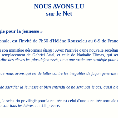
NOUS AVONS LU
sur le Net
ie pour la jeunesse »
nale, est l'invité de 7h50 d'Hélène Rousselau au 6-9 de France 
on ministère désormais élargi : Avec l'arrivée d'une nouvelle secrétai
 remplacement de Gabriel Attal, et celle de Nathalie Élimas, qui se
à-dire des élèves les plus défavorisés, on a une vraie une stratégie pour 
que nous avons qui est de lutter contre les inégalités de façon générale 
 sacrifier la jeunesse et bien entendu ce ne sera pas le cas, aussi bi
 scénario privilégié pour la rentrée est celui d'une « rentrée normale 
evoir tous les élèves »
, a-t-il précisé.