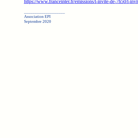
https://www.franceinter.fr/emissions/l-invite-de-7h50/l-inv
___________________
Association EPI
Septembre 2020