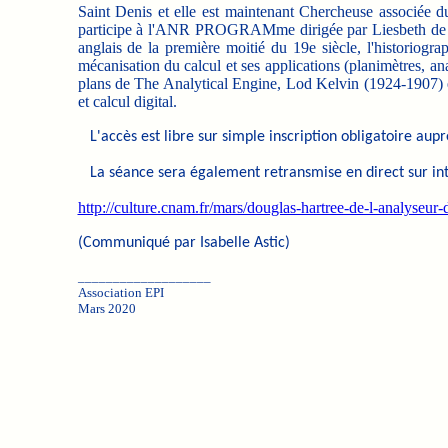
Saint Denis et elle est maintenant Chercheuse associé
participe à l'ANR PROGRAMme dirigée par Liesbeth de Mol.
anglais de la première moitié du 19e siècle, l'historiograph
mécanisation du calcul et ses applications (planimètres, a
plans de The Analytical Engine, Lod Kelvin (1924-1907) et
et calcul digital.
L'accès est libre sur simple inscription obligatoire aup
La séance sera également retransmise en direct sur int
http://culture.cnam.fr/mars/douglas-hartree-de-l-analyseu
(Communiqué par Isabelle Astic)
___________________
Association EPI
Mars 2020