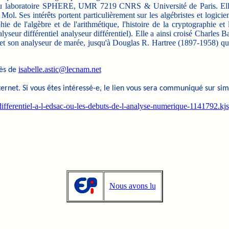
e du laboratoire SPHERE, UMR 7219 CNRS & Université de Paris. El
 Ses intérêts portent particulièrement sur les algébristes et logicie
ie de l'algèbre et de l'arithmétique, l'histoire de la cryptographie et 
nalyseur différentiel analyseur différentiel). Elle a ainsi croisé Charl
 son analyseur de marée, jusqu'à Douglas R. Hartree (1897-1958) qui p
isabelle.astic@lecnam.net
rès de
ernet. Si vous êtes intéressé-e, le lien vous sera communiqué sur sim
r-differentiel-a-l-edsac-ou-les-debuts-de-l-analyse-numerique-1141792
Nous avons lu