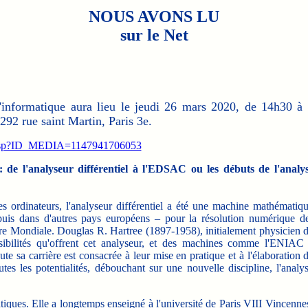
NOUS AVONS LU
sur le Net
l'informatique aura lieu le jeudi 26 mars 2020, de 14h30 
292 rue saint Martin, Paris 3e.
oto.jsp?ID_MEDIA=1147941706053
de l'analyseur différentiel à l'EDSAC ou les débuts de l'analy
es ordinateurs, l'analyseur différentiel a été une machine mathématiq
 puis dans d'autres pays européens – pour la résolution numérique d
rre Mondiale. Douglas R. Hartree (1897-1958), initialement physicien 
ssibilités qu'offrent cet analyseur, et des machines comme l'ENIAC
 sa carrière est consacrée à leur mise en pratique et à l'élaboration 
es les potentialités, débouchant sur une nouvelle discipline, l'analy
ues. Elle a longtemps enseigné à l'université de Paris VIII Vincenne