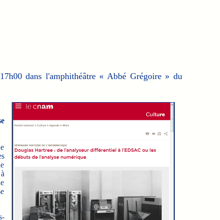
à 17h00 dans l'amphithéâtre « Abbé Grégoire » du
se
ue
es
de
 à
de
se
s-