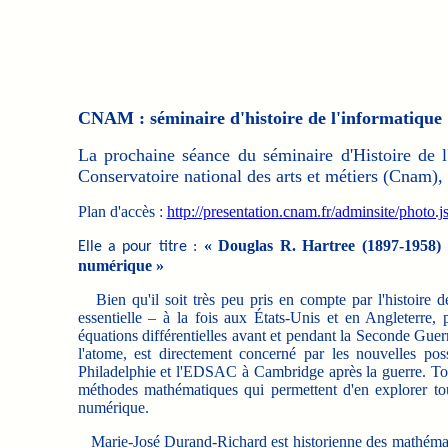
CNAM : séminaire d'histoire de l'informatique
La prochaine séance du séminaire d'Histoire de 
Conservatoire national des arts et métiers (Cnam), 
Plan d'accès :
http://presentation.cnam.fr/adminsite/ph
« Douglas R. Hartree (1897-1958) : 
Elle a pour titre :
numérique »
Bien qu'il soit très peu pris en compte par l'histoire d
essentielle – à la fois aux États-Unis et en Angleterre,
équations différentielles avant et pendant la Seconde Gue
l'atome, est directement concerné par les nouvelles po
Philadelphie et l'EDSAC à Cambridge après la guerre. Toute
méthodes mathématiques qui permettent d'en explorer tout
numérique.
Marie-José Durand-Richard est historienne des mathématiq