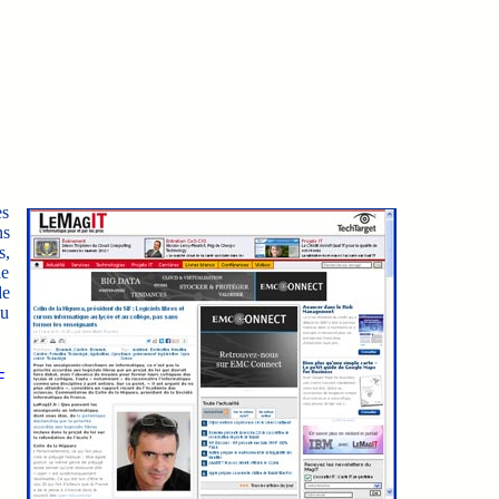
es
ns
s,
de
de
au
-