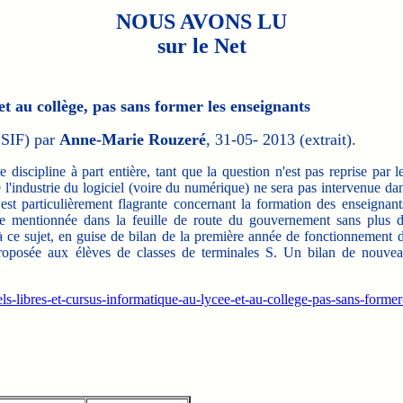
NOUS AVONS LU
sur le Net
et au collège, pas sans former les enseignants
 SIF) par
Anne-Marie Rouzeré
, 31-05- 2013 (extrait).
scipline à part entière, tant que la question n'est pas reprise par l
e l'industrie du logiciel (voire du numérique) ne sera pas intervenue da
 est particulièrement flagrante concernant la formation des enseignant
ste mentionnée dans la feuille de route du gouvernement sans plus 
 à ce sujet, en guise de bilan de la première année de fonctionnement 
proposée aux élèves de classes de terminales S. Un bilan de nouve
ls-libres-et-cursus-informatique-au-lycee-et-au-college-pas-sans-former