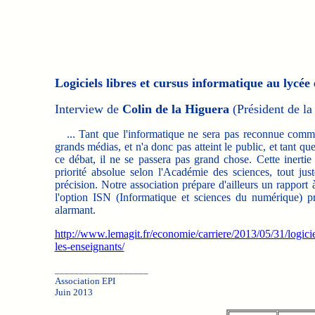
Logiciels libres et cursus informatique au lycée 
Interview de
Colin de la Higuera
(Président de la
... Tant que l'informatique ne sera pas reconnue comme di
grands médias, et n'a donc pas atteint le public, et tant qu
ce débat, il ne se passera pas grand chose. Cette inertie
priorité absolue selon l'Académie des sciences, tout ju
précision. Notre association prépare d'ailleurs un rapport
l'option ISN (Informatique et sciences du numérique) 
alarmant.
http://www.lemagit.fr/economie/carriere/2013/05/31/logicie
les-enseignants/
___________________
Association EPI
Juin 2013