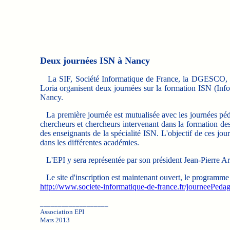
Deux journées ISN à Nancy
La SIF, Société Informatique de France, la DGESCO, Di
Loria organisent deux journées sur la formation ISN (Inf
Nancy.
La première journée est mutualisée avec les journées pédag
chercheurs et chercheurs intervenant dans la formation de
des enseignants de la spécialité ISN. L'objectif de ces jou
dans les différentes académies.
L'EPI y sera représentée par son président Jean-Pierre A
Le site d'inscription est maintenant ouvert, le programme d
http://www.societe-informatique-de-france.fr/journeePedag
___________________
Association EPI
Mars 2013