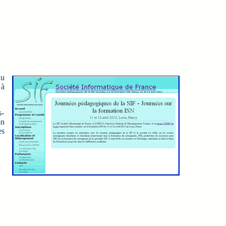
du
 à
s-
on
es