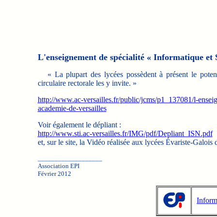
L'enseignement de spécialité « Informatique et 
« La plupart des lycées possèdent à présent le potent
circulaire rectorale les y invite. »
http://www.ac-versailles.fr/public/jcms/p1_137081/l-ensei
academie-de-versailles
Voir également le dépliant :
http://www.sti.ac-versailles.fr/IMG/pdf/Depliant_ISN.pdf
et, sur le site, la Vidéo réalisée aux lycées Évariste-Galoi
___________________
Association EPI
Février 2012
Inform