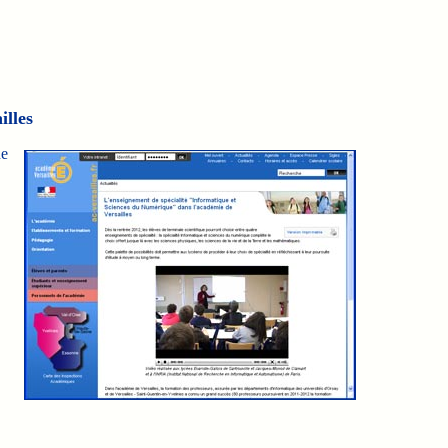
illes
ne