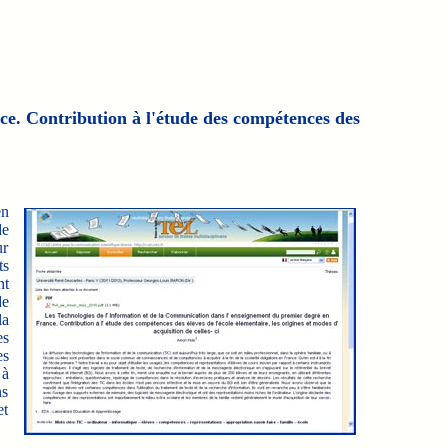
e. Contribution à l'étude des compétences des
en
de
ur
ts
nt
de
la
es
es
 à
ns
et