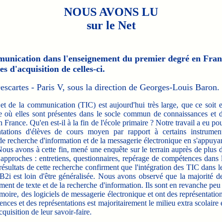
NOUS AVONS LU
sur le Net
munication dans l'enseignement du premier degré en Franc
es d'acquisition de celles-ci.
Descartes - Paris V, sous la direction de Georges-Louis Baron.
et de la communication (TIC) est aujourd'hui très large, que ce soit 
ole où elles sont présentes dans le socle commun de connaissances et 
n France. Qu'en est-il à la fin de l'école primaire ? Notre travail a eu po
ntations d'élèves de cours moyen par rapport à certains instrumen
e, de recherche d'information et de la messagerie électronique en s'appuya
 Nous avons à cette fin, mené une enquête sur le terrain auprès de plus 
s approches : entretiens, questionnaires, repérage de compétences dans 
résultats de cette recherche confirment que l'intégration des TIC dans l
 B2i est loin d'être généralisée. Nous avons observé que la majorité d
ement de texte et de la recherche d'information. Ils sont en revanche peu
moire, des logiciels de messagerie électronique et ont des représentatio
nces et des représentations est majoritairement le milieu extra scolaire 
uisition de leur savoir-faire.