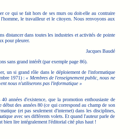
r ce qui se fait hors de ses murs ou doit-elle au contraire
r l'homme, le travailleur et le citoyen. Nous renvoyons aux
istancer dans toutes les industries et activités de pointe
ux pour pleurer.
Jacques Baudé
ions sans grand intérêt (par exemple page 86).
er, un si grand rôle dans le déploiement de l'informatique
cembre 1971) :
« Membres de l'enseignement public, nous ne
nt nous n'utiliserons pas l'informatique »
es 40 années d'existence, que la promotion enthousiaste de
is le début des années 80 (ce qui correspond au champ de son
rmatique (et pas seulement d'internet) dans les disciplines,
tique avec ses différents volets. Et quand l'auteur parle de
ien lire intégralement l'éditorial cité plus haut !