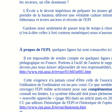
les secteurs, un rôle dominant ?
L'École a le devoir impérieux de préparer les jeunes génér
prendre de la hauteur, délivrer une véritable culture info
éditoriaux et textes anciens et récents de l'EPI
Gardons nous seulement de passer trop de temps à chercher
(c'est-à-dire celles à fort contenu numérique) nous n'auro
À propos de l'EPI
, quelques lignes lui sont consacrées ic
Il est impossible de rendre compte en quelques lignes des
pédagogique en France. Portons à l'actif de l'auteur le rap
devons pas nous laisser déposséder de nos responsabilités.
http://www.epi.asso.fr/revue/01/b01p001.htm
Cette exigence n'a jamais cessé d'être celle de l'associa
l'utilisation de l'ordinateur est un peu court. Ce que semb
ouvrage) l'EPI milite activement pour une
complémentar
connaît ses limites. Le système éducatif doit jouer pleinem
« nouvelle approche » (page 90) dans un article paru en 2009
Cf. par ailleurs l'historique de l'EPI et l'historique de l'opt
http://www.epi.asso.fr/revue/histosom.htm
et