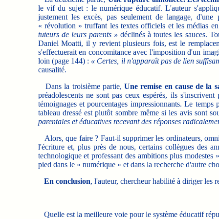
le vif du sujet : le numérique éducatif. L'auteur s'appli
justement les excès, pas seulement de langage, d'une p
« révolution » truffant les textes officiels et les médias
tuteurs de leurs parents »
déclinés à toutes les sauces. To
Daniel Moatti, il y revient plusieurs fois, est le remplac
s'effectuerait en concomitance avec l'imposition d'un imag
loin (page 144) :
« Certes, il n'apparaît pas de lien suffisa
causalité.
Dans la troisième partie,
Une remise en cause de la sa
préadolescents ne sont pas ceux espérés, ils s'inscrivent
témoignages et pourcentages impressionnants. Le temps pas
tableau dressé est plutôt sombre même si les avis sont sou
parentales et éducatives recevant des réponses radicalement
Alors, que faire ? Faut-il supprimer les ordinateurs, omnipr
l'écriture et, plus près de nous, certains collègues des a
technologique et professant des ambitions plus modestes »
pied dans le « numérique » et dans la recherche d'autre cho
En conclusion
, l'auteur, chercheur habilité à diriger le
Quelle est la meilleure voie pour le système éducatif rép