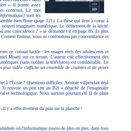
tion »
. Il pointe assez
 les contenus. Le mot
informatique] sont les
 semble bien floue (page 121). La thèse qui tient à coeur à
un nouvel imaginaire numérique. Le délitement de la laïcité
où une coïncidence ? »
se demande t-il en page 85. Et plus
le. Comme l'auteur, nous ne confondons pas concomitance et
ons ce constat lucide : les usages réels des adolescents et
iel Moatti sur ce terrain. L'auteur cite effectivement des
mériques (sans oublier la télévision) est considérable. Le
s jeux vidéo s'affiche un ensemble de craintes et de peurs
t à l'École ? Questions difficiles. Aristote vilipendait déjà
tre 3) renvoie un peu vite au B2i « détaché de l'imaginaire
al et technologique. Nous aurions pourtant été là de plain
. Il y a effectivement du pain sur la planche !
alisée où l'informatique jouera de plus en plus, dans tous