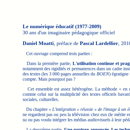
Le numérique éducatif (1977-2009)
30 ans d'un imaginaire pédagogique officiel
Daniel Moatti
, préface de
Pascal Lardellier
, 201
Cet ouvrage comprend trois parties :
Dans la première partie,
L'utilisation continue et pra
notamment des rigidités et permanences dans un cadre institu
des textes (les 3 000 pages annuelles du
BOEN
) égratigne
compte. Mais pourquoi pas ?
Cet ensemble est assez hétérogène. La méthode « en mo
comme celui sur la multiplicité des textes officiels bavar
sociales, culturelles.
Du chapitre
« L'intégration « réussie » de l'image à un é
ne regardent pas ou peu la télévision chez eux (le mérite e
su ou pas voulu intégrer les médias audiovisuels à leur péda
La deuxième partie,
Une rupture annoncée. Les techno