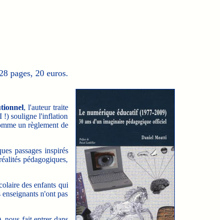
128 pages, 20 euros.
utionnel
, l'auteur traite
!) souligne l'inflation
à comme un règlement de
ues passages inspirés
réalités pédagogiques,
colaire des enfants qui
s enseignants n'ont pas
 nous fait entrer dans