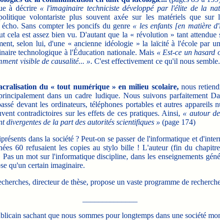
que à décrire
« l'imaginaire techniciste développé par l'élite de la na
olitique volontariste plus souvent axée sur les matériels que sur
 en écho. Sans compter les poncifs du genre
« les enfants [en matière d'
ut cela est assez bien vu. D'autant que la « révolution » tant attendue
ement, selon lui, d'une « ancienne idéologie » la laïcité à l'école par 
inaire technologique à l'Éducation nationale. Mais
« Est-ce un hasard 
mment visible de causalité... »
. C'est effectivement ce qu'il nous semb
cralisation du « tout numérique » en milieu scolaire,
nous retiendr
 principalement dans un cadre ludique. Nous suivons parfaitement Dan
sé devant les ordinateurs, téléphones portables et autres appareils nu
vent contradictoires sur les effets de ces pratiques. Ainsi,
« autour de
 divergentes de la part des autorités scientifiques »
(page 174)
ésents dans la société ? Peut-on se passer de l'informatique et d'interne
nnées 60 refusaient les copies au stylo bille ! L'auteur (fin du chapi
 Pas un mot sur l'informatique discipline, dans les enseignements génér
se qu'un certain imaginaire.
s recherches, directeur de thèse, propose un vaste programme de recherche
______________
ublicain sachant que nous sommes pour longtemps dans une société mondi