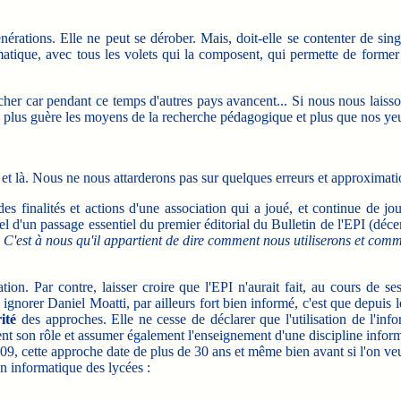
ations. Elle ne peut se dérober. Mais, doit-elle se contenter de singe
rmatique, avec tous les volets qui la composent, qui permette de forme
 car pendant ce temps d'autres pays avancent... Si nous nous laissons d
ns plus guère les moyens de la recherche pédagogique et plus que nos ye
i et là. Nous ne nous attarderons pas sur quelques erreurs et approximat
 finalités et actions d'une association qui a joué, et continue de jou
pel d'un passage essentiel du premier éditorial du Bulletin de l'EPI (dé
 C'est à nous qu'il appartient de dire comment nous utiliserons et comme
tion. Par contre, laisser croire que l'EPI n'aurait fait, au cours de s
le ignorer Daniel Moatti, par ailleurs fort bien informé, c'est que depu
ité
des approches. Elle ne cesse de déclarer que l'utilisation de l'info
ent son rôle et assumer également l'enseignement d'une discipline informa
, cette approche date de plus de 30 ans et même bien avant si l'on veut b
ion informatique des lycées :