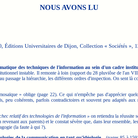
NOUS AVONS LU
0, Éditions Universitaires de Dijon, Collection « Sociétés », 
gmatique des techniques de l'information au sein d'un cadre instit
tionnel instable. Il remonte à loin (rapport du 28 pluviôse de l'an VIII 
 au passage la hiérarchie, les différents ordres d'inspection. On sent l
saïque » oblige (page 22). Ce qui n'empêche pas d'apprécier quelq
ds, peu cohérents, parfois contradictoires et souvent peu adaptés aux 
chec relatif des technologies de l'information »
on retiendra la réussite s
n revenant aux parents) et le constat sévère que, dans leur ensemble, le
gogie (la faute à qui ?).
logies de la communication en tant qu'idéologie...
(pages 85 à 159),