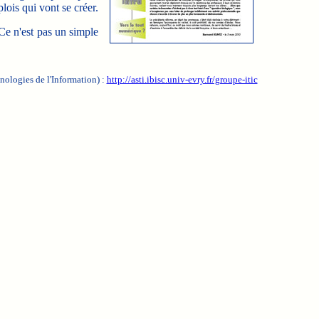
lois qui vont se créer.
 Ce n'est pas un simple
nologies de l'Information) :
http://asti.ibisc.univ-evry.fr/groupe-itic