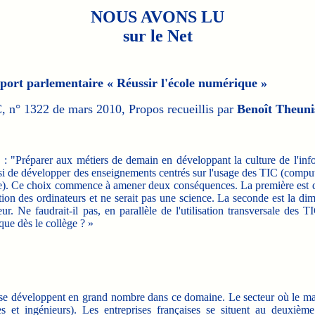
NOUS AVONS LU
sur le Net
port parlementaire « Réussir l'école numérique »
 n° 1322 de mars 2010, Propos recueillis par
Benoît Theuni
: "Préparer aux métiers de demain en développant la culture de l'info
i de développer des enseignements centrés sur l'usage des TIC (compute
ce). Ce choix commence à amener deux conséquences. La première est q
isation des ordinateurs et ne serait pas une science. La seconde est la 
eur. Ne faudrait-il pas, en parallèle de l'utilisation transversale des 
que dès le collège ? »
s se développent en grand nombre dans ce domaine. Le secteur où le m
es et ingénieurs). Les entreprises françaises se situent au deuxiè