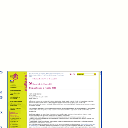
es
la
es
ux
rs