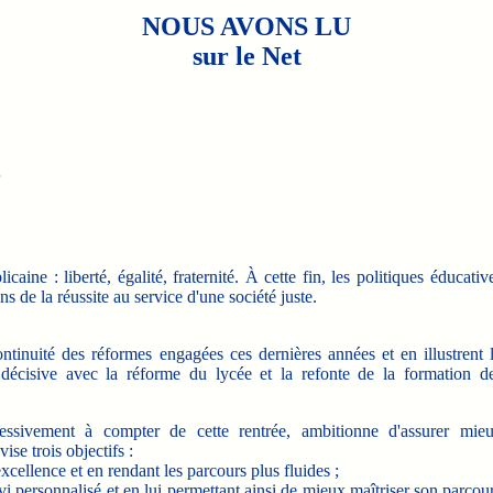
NOUS AVONS LU
sur le Net
.
ne : liberté, égalité, fraternité. À cette fin, les politiques éducativ
de la réussite au service d'une société juste.
ntinuité des réformes engagées ces dernières années et en illustrent 
décisive avec la réforme du lycée et la refonte de la formation d
ssivement à compter de cette rentrée, ambitionne d'assurer mie
ise trois objectifs :
xcellence et en rendant les parcours plus fluides ;
 personnalisé et en lui permettant ainsi de mieux maîtriser son parcou