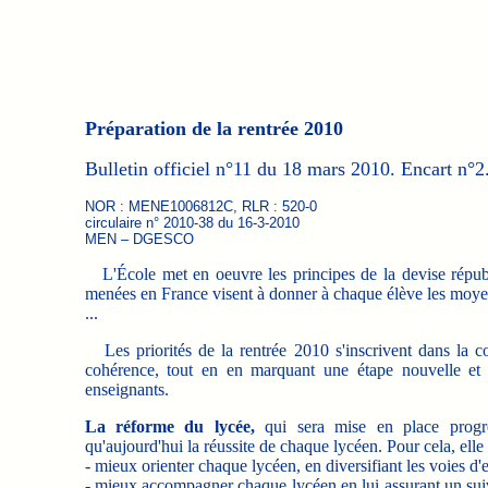
Préparation de la rentrée 2010
Bulletin officiel n°11 du 18 mars 2010. Encart n°2
NOR : MENE1006812C, RLR : 520-0
circulaire n° 2010-38 du 16-3-2010
MEN – DGESCO
L'École met en oeuvre les principes de la devise républicai
menées en France visent à donner à chaque élève les moyens 
...
Les priorités de la rentrée 2010 s'inscrivent dans la co
cohérence, tout en en marquant une étape nouvelle et 
enseignants.
La réforme du lycée,
qui sera mise en place progre
qu'aujourd'hui la réussite de chaque lycéen. Pour cela, elle v
- mieux orienter chaque lycéen, en diversifiant les voies d'e
- mieux accompagner chaque lycéen en lui assurant un suivi