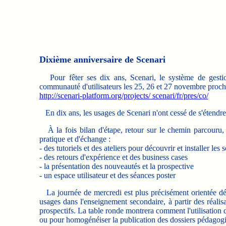
Dixième anniversaire de Scenari
Pour fêter ses dix ans, Scenari, le système de gestio
communauté d'utilisateurs les 25, 26 et 27 novembre proc
http://scenari-platform.org/projects/ scenari/fr/pres/co/
En dix ans, les usages de Scenari n'ont cessé de s'étend
À la fois bilan d'étape, retour sur le chemin parcouru, m
pratique et d'échange :
- des tutoriels et des ateliers pour découvrir et installer les
- des retours d'expérience et des business cases
- la présentation des nouveautés et la prospective
- un espace utilisateur et des séances poster
La journée de mercredi est plus précisément orientée déc
usages dans l'enseignement secondaire, à partir des réali
prospectifs. La table ronde montrera comment l'utilisation d
ou pour homogénéiser la publication des dossiers pédagogiqu