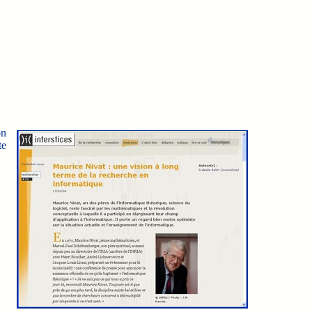
on
te