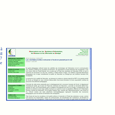
 à
il
07
ne