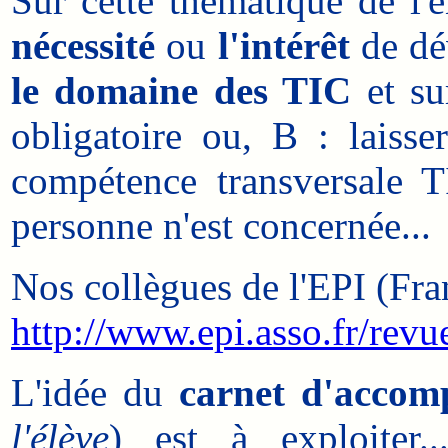
Sur cette thématique de l'e
nécessité
ou
l'intérêt
de dé
le domaine des TIC
et su
obligatoire ou, B : laiss
compétence transversale T
personne n'est concernée...
Nos collègues de l'EPI (Fra
http://www.epi.asso.fr/revu
L'idée du
carnet d'acco
l'élève
) est à exploiter..