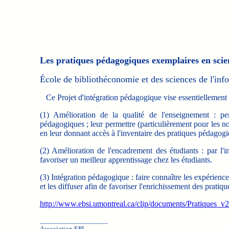
Les pratiques pédagogiques exemplaires en scien
École de bibliothéconomie et des sciences de l'inf
Ce
Projet d'intégration pédagogique
vise essentiellement t
(1) Amélioration de la qualité de l'enseignement : pe
pédagogiques ; leur permettre (particulièrement pour les n
en leur donnant accès à l'inventaire des pratiques pédagogi
(2) Amélioration de l'encadrement des étudiants : par l'i
favoriser un meilleur apprentissage chez les étudiants.
(3) Intégration pédagogique : faire connaître les expérien
et les diffuser afin de favoriser l'enrichissement des prati
http://www.ebsi.umontreal.ca/clip/documents/Pratiques_v
___________________
Association EPI