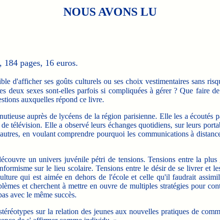
NOUS AVONS LU
 184 pages, 16 euros.
le d'afficher ses goûts culturels ou ses choix vestimentaires sans risq
 les deux sexes sont-elles parfois si compliquées à gérer ? Que faire de
estions auxquelles répond ce livre.
se auprès de lycéens de la région parisienne. Elle les a écoutés parl
 de télévision. Elle a observé leurs échanges quotidiens, sur leurs port
les autres, en voulant comprendre pourquoi les communications à distanc
couvre un univers juvénile pétri de tensions. Tensions entre la plus
formisme sur le lieu scolaire. Tensions entre le désir de se livrer et l
lture qui est aimée en dehors de l'école et celle qu'il faudrait assimil
lèmes et cherchent à mettre en ouvre de multiples stratégies pour cont
 pas avec le même succès.
réotypes sur la relation des jeunes aux nouvelles pratiques de commu