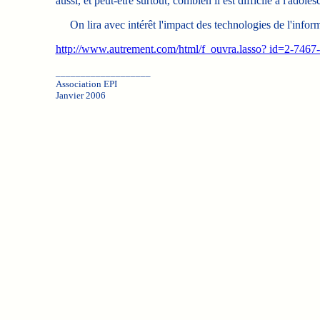
aussi, et peut-être surtout, combien il est difficile à l'adol
On lira avec intérêt l'impact des technologies de l'informa
http://www.autrement.com/html/f_ouvra.lasso? id=2-746
___________________
Association EPI
Janvier 2006