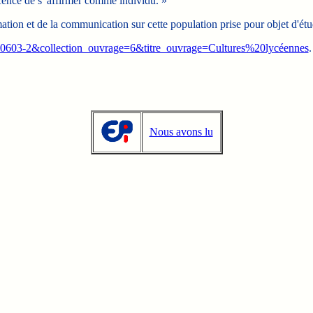
escence de s' affirmer comme individu. »
tion et de la communication sur cette population prise pour objet d'étude
7-0603-2&collection_ouvrage=6&titre_ouvrage=Cultures%20lycéennes
.
Nous avons lu