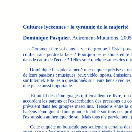
Cultures lycéennes : la tyrannie de la majorité
Dominique Pasquier
, Autrement-Mutations, 2005,
«
Comment être soi dans la vie de groupe ? Est-il possib
confier sans perdre la face ? Pourquoi les relations entre
dans le cadre de l'école ? Telles sont quelques-unes des qu
Dominique Pasquier a mené une enquête précise et minutieu
de leurs passions : musiques, jeux vidéo, sports, émissions
sur Internet. Elle les a questionnés sur leurs liens avec 
une place aussi importante.
Et au fil des témoignages qui émaillent ce livre, on dé
accordent les parents et l'exacerbation des pressions au con
prévalent dans les groupes masculins. Tensions entre la cu
lycéens témoignent d'une grande lucidité sur tous ces prob
l'expression authentique de soi. Mais tous n'y parviennent
Cette enquête ne bouscule pas seulement certains des sté