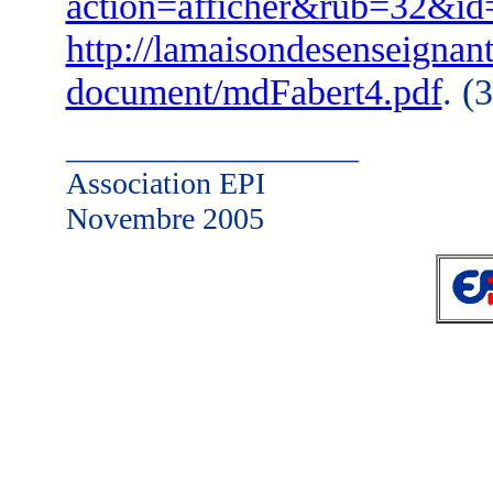
action=afficher&rub=32&id
http://lamaisondesenseigna
document/mdFabert4.pdf
. (
___________________
Association EPI
Novembre 2005