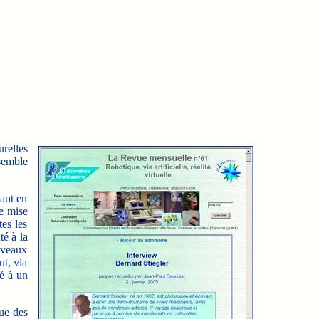
relles
nsemble
ant en
de mise
tes les
é à la
uveaux
ut, via
té à un
ue des