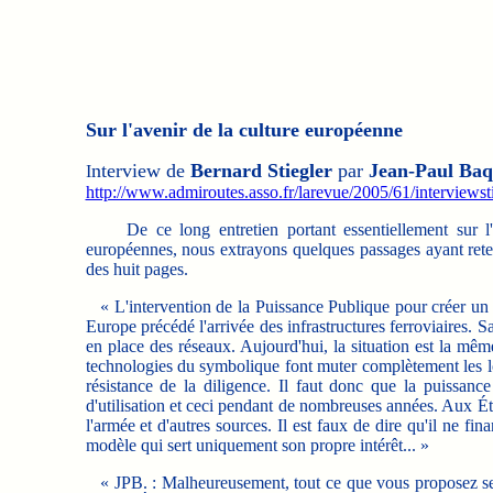
Sur l'avenir de la culture européenne
nterview de
Bernard Stiegler
par
Jean-Paul Baq
I
http://www.admiroutes.asso.fr/larevue/2005/61/interviewst
De ce long entretien portant essentiellement sur l'ave
européennes, nous extrayons quelques passages ayant retenu
des huit pages.
« L'intervention de la Puissance Publique pour créer un 
Europe précédé l'arrivée des infrastructures ferroviaires. S
en place des réseaux. Aujourd'hui, la situation est la même
technologies du symbolique font muter complètement les l
résistance de la diligence. Il faut donc que la puissan
d'utilisation et ceci pendant de nombreuses années. Aux Éta
l'armée et d'autres sources. Il est faux de dire qu'il ne fi
modèle qui sert uniquement son propre intérêt... »
« JPB. : Malheureusement, tout ce que vous proposez se he