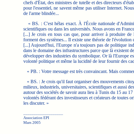
chefs d'État, des ministres de tutelle et des directeurs d'ét
pour l'essentiel, ne savent même pas utiliser Internet. No
de l'arme blindée...
« BS. : C'est hélas exact. À l'École nationale d'Administ
scientifiques ou dans les universités. Nous avons en Franc
[...] Je crois en tous cas que, pour arriver à produire d
forment des systèmes... Il existe une théorie de l'évolution
[...] Aujourd'hui, l'Europe n'a toujours pas de politique in
dans le domaine des infrastructures parce que là existent des
développer des industries du symbolique. Or là l'Europe est
volonté politique et même la lucidité de leur fournir des ca
« PB. : Votre message est très convaincant. Mais comment 
« BS. : Je crois qu'il faut organiser des mouvements citoy
milieux, industriels, universitaires, scientifiques et auss
autour des sociétés de savoir aura lieu à Tunis du 15 au 17 
volontés fédérant des investisseurs et créateurs de toutes or
les discuter. »
___________________
Association EPI
Mars 2005