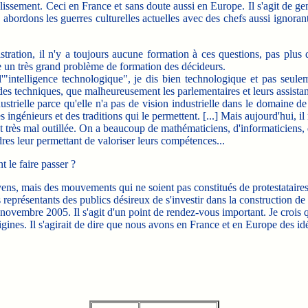
ablissement. Ceci en France et sans doute aussi en Europe. Il s'agit de ge
us abordons les guerres culturelles actuelles avec des chefs aussi igno
ration, il n'y a toujours aucune formation à ces questions, pas plus d'
e un très grand problème de formation des décideurs.
e l'"intelligence technologique", je dis bien technologique et pas seu
 des techniques, que malheureusement les parlementaires et leurs assista
dustrielle parce qu'elle n'a pas de vision industrielle dans le domaine de
 ingénieurs et des traditions qui le permettent. [...] Mais aujourd'hui, 
 très mal outillée. On a beaucoup de mathématiciens, d'informaticiens, 
dres leur permettant de valoriser leurs compétences...
le faire passer ?
ens, mais des mouvements qui ne soient pas constitués de protestataires
i des représentants des publics désireux de s'investir dans la construct
novembre 2005. Il s'agit d'un point de rendez-vous important. Je crois qu
igines. Il s'agirait de dire que nous avons en France et en Europe des id