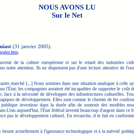
NOUS AVONS LU
Sur le Net
uiast
(31 janvier 2005).
iegler.htm
.
nir de la culture européenne et sur le retard des industries cultu
 notre attention. Ils ne dispensent pas d'une lecture attentive de l'e
autre marché [...] Nous sommes dans une situation analogue à celle ay
ans l'État, les compagnies auraient été incapables de supporter le coût 
, face à la nécessité de développer des infrastructures culturelles. Tou
ogiques de développement. Elles sont comme le chemin de fer confront
ce publique investisse dans la durée afin de soutenir des modèles no
ts-Unis aujourd'hui, l'État fédéral investit beaucoup d'argent dans ce b
nance pas le développement culturel. En revanche, il le fait en conformi
urte actuellement à l'ignorance technologique et à la naïveté politiq