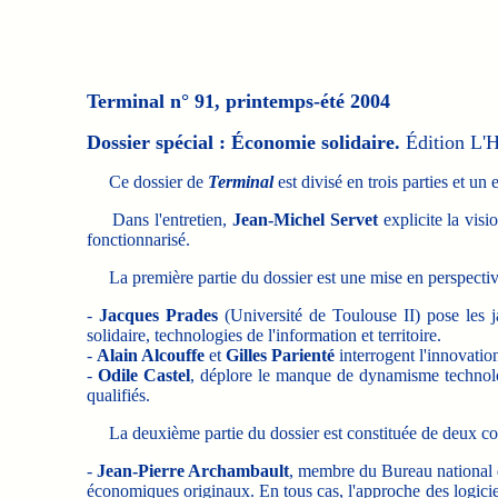
Terminal n° 91, printemps-été 2004
Dossier spécial : Économie solidaire.
Édition L'H
Ce dossier de
Terminal
est divisé en trois parties et un e
Dans l'entretien,
Jean-Michel Servet
explicite la visi
fonctionnarisé.
La première partie du dossier est une mise en perspectiv
-
Jacques Prades
(Université de Toulouse II) pose les j
solidaire, technologies de l'information et territoire.
-
Alain Alcouffe
et
Gilles Parienté
interrogent l'innovatio
-
Odile Castel
, déplore le manque de dynamisme technolo
qualifiés.
La deuxième partie du dossier est constituée de deux contr
-
Jean-Pierre Archambault
, membre du Bureau national d
économiques originaux. En tous cas, l'approche des logiciels