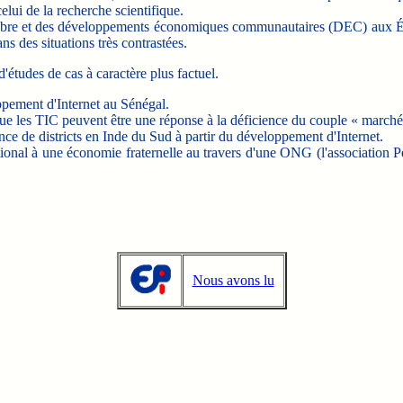
lui de la recherche scientifique.
 libre et des développements économiques communautaires (DEC) aux Ét
s des situations très contrastées.
études de cas à caractère plus factuel.
ppement d'Internet au Sénégal.
e les TIC peuvent être une réponse à la déficience du couple « marché-É
nce de districts en Inde du Sud à partir du développement d'Internet.
tional à une économie fraternelle au travers d'une ONG (l'association P
Nous avons lu