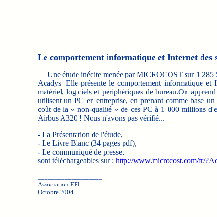
Le comportement informatique et Internet des s
Une étude inédite menée par MICROCOST sur 1 285 500 po
Acadys. Elle présente le comportement informatique et Inte
matériel, logiciels et périphériques de bureau.On appren
utilisent un PC en entreprise, en prenant comme base un 
coût de la « non-qualité » de ces PC à 1 800 millions d'eur
Airbus A320 ! Nous n'avons pas vérifié...
- La Présentation de l'étude,
- Le Livre Blanc (34 pages pdf),
- Le communiqué de presse,
sont téléchargeables sur :
http://www.microcost.com/fr/?Act
___________________
Association EPI
Octobre 2004