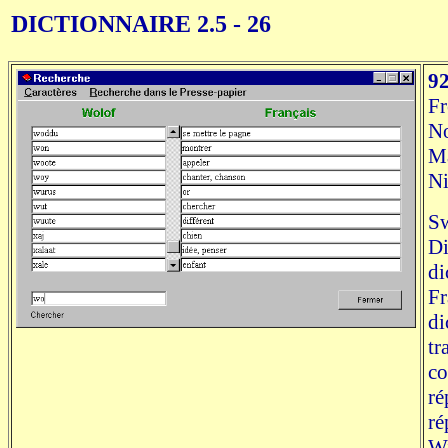
DICTIONNAIRE 2.5 - 26
9
Fr
N
Ma
Ni
Sw
Di
di
Fr
di
tr
co
ré
ré
Wi