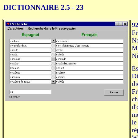
DICTIONNAIRE 2.5 - 23
9
Fr
N
Ma
Ni
Es
Di
di
Fr
ch
d'
mo
le
ré
Wi