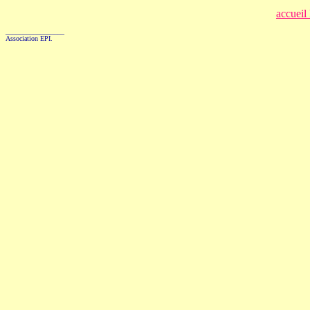
accueil
_________________
Association EPI.