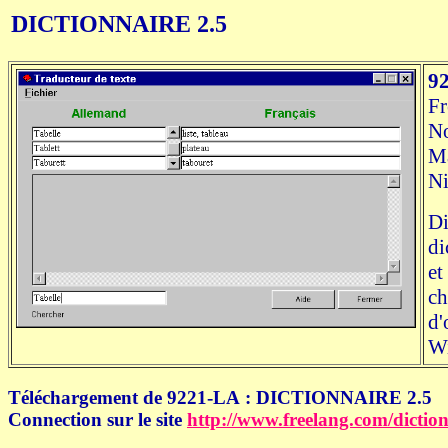
DICTIONNAIRE 2.5
9
Fr
N
Ma
Ni
Di
di
et
ch
d'
Wi
Téléchargement de 9221-LA : DICTIONNAIRE 2.5
Connection sur le site
http://www.freelang.com/diction