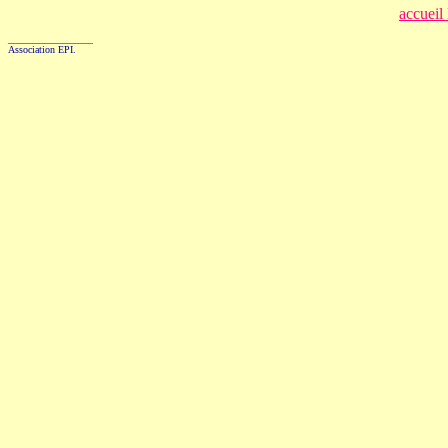
accueil
_________________
Association EPI.