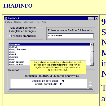
TRADINFO
S
N
M
i
N
T
a