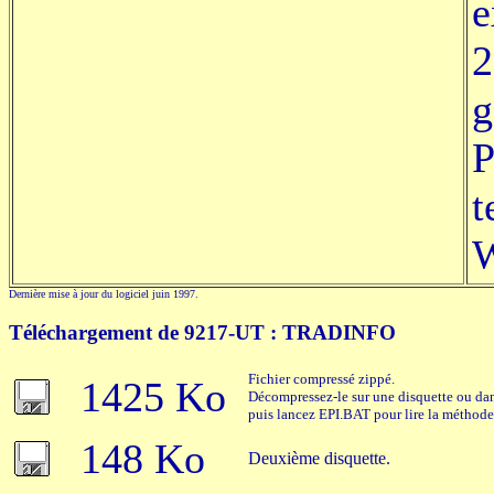
e
2
g
P
t
W
Dernière mise à jour du logiciel juin 1997.
Téléchargement de 9217-UT : TRADINFO
Fichier compressé zippé.
1425 Ko
Décompressez-le sur une disquette ou dan
puis lancez EPI.BAT pour lire la méthode 
148 Ko
Deuxième disquette.