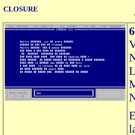
CLOSURE
V
N
L
M
N
E
l