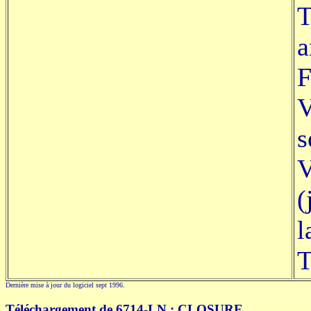
T
a
F
V
s
V
(
l
T
Dernière mise à jour du logiciel sept 1996.
Téléchargement de 6714-LN : CLOSURE