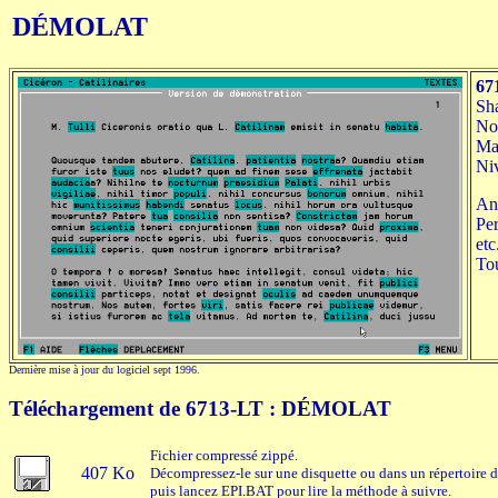
DÉMOLAT
67
Sha
No
Mat
Niv
Ana
Per
etc
To
Dernière mise à jour du logiciel sept 1996.
Téléchargement de 6713-LT : DÉMOLAT
Fichier compressé zippé.
407 Ko
Décompressez-le sur une disquette ou dans un répertoire d
puis lancez EPI.BAT pour lire la méthode à suivre.