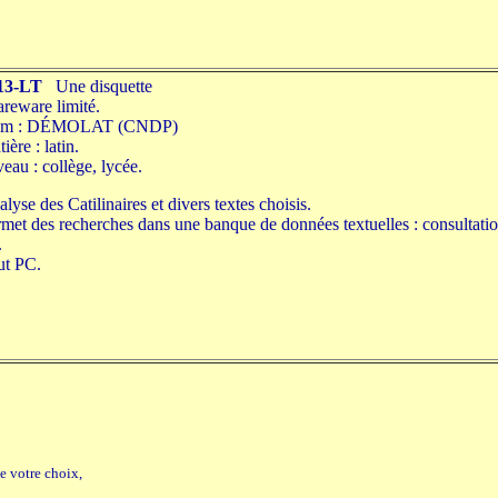
13-LT
Une disquette
reware limité.
m : DÉMOLAT (CNDP)
ière : latin.
eau : collège, lycée.
lyse des Catilinaires et divers textes choisis.
met des recherches dans une banque de données textuelles : consultation
.
ut PC.
e votre choix,