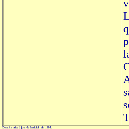
v
L
q
p
l
C
A
s
s
T
Dernière mise à jour du logiciel juin 1995.