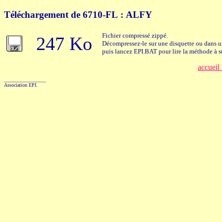
Téléchargement de 6710-FL : ALFY
Fichier compressé zippé.
247 Ko
Décompressez-le sur une disquette ou dans un
puis lancez EPI.BAT pour lire la méthode à s
accueil
_________________
Association EPI.