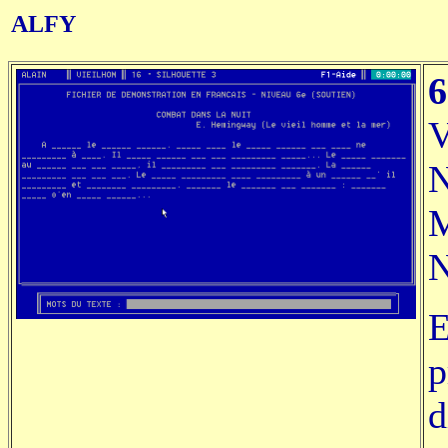
ALFY
6
V
N
M
N
E
p
d