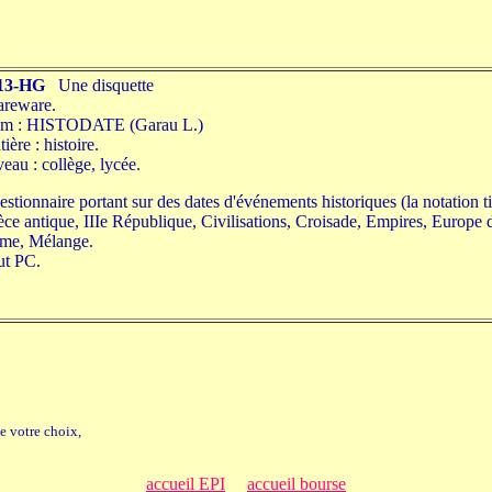
13-HG
Une disquette
areware.
m : HISTODATE (Garau L.)
ière : histoire.
eau : collège, lycée.
stionnaire portant sur des dates d'événements historiques (la notation ti
ce antique, IIIe République, Civilisations, Croisade, Empires, Europe
me, Mélange.
ut PC.
e votre choix,
accueil EPI
accueil bourse