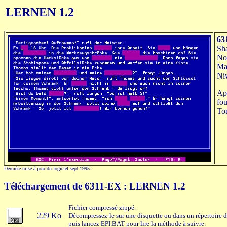
LERNEN 1.2
63
Sh
No
Mat
Niv
App
fou
To
Dernière mise à jour du logiciel sept 1995.
Téléchargement de 6311-EX : LERNEN 1.2
Fichier compressé zippé.
229 Ko
Décompressez-le sur une disquette ou dans un répertoire d
puis lancez EPI.BAT pour lire la méthode à suivre.