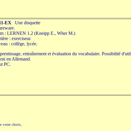
11-EX
Une disquette
areware.
m : LERNEN 1.2 (Kneipp E., Wher M.)
ière : exerciseur.
eau : collège, lycée.
rentissage, entraînement et évaluation du vocabulaire. Possibilité d'uti
rni en Allemand.
ut PC.
e votre choix,