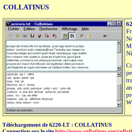
COLLATINUS
6
Fr
N
Ma
Ni
Co
pe
tr
an
pr
Wi
Téléchargement de 6220-LT : COLLATINUS
Connection sur le site
http://www.collatinus.org/collat