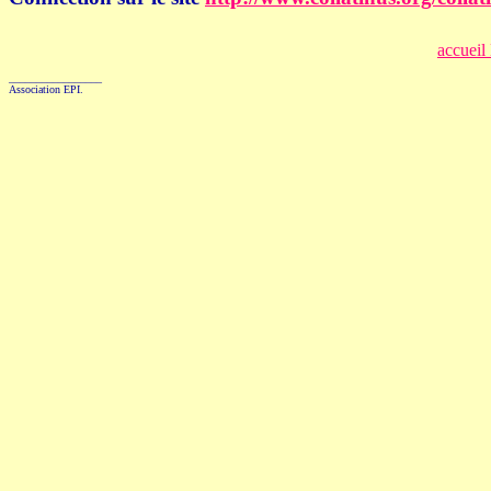
accueil
_________________
Association EPI.