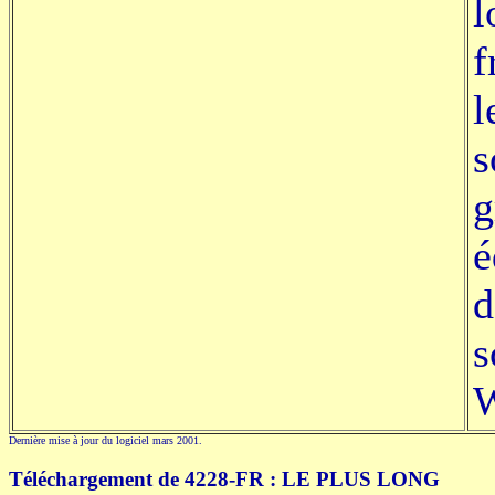
l
f
l
s
g
é
d
s
W
Dernière mise à jour du logiciel mars 2001.
Téléchargement de 4228-FR : LE PLUS LONG