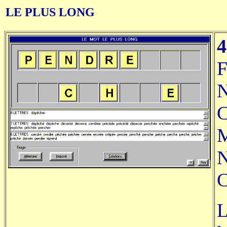
LE PLUS LONG
4
F
N
C
M
N
L