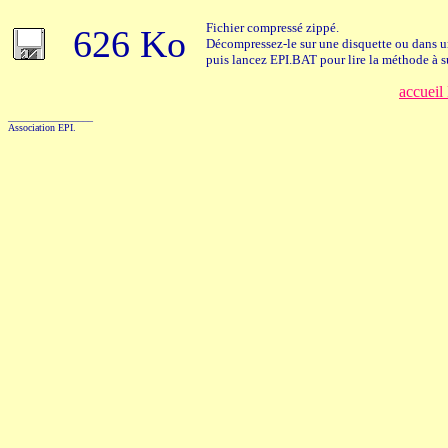
Fichier compressé zippé.
626 Ko
Décompressez-le sur une disquette ou dans un
puis lancez EPI.BAT pour lire la méthode à s
accueil
_________________
Association EPI.